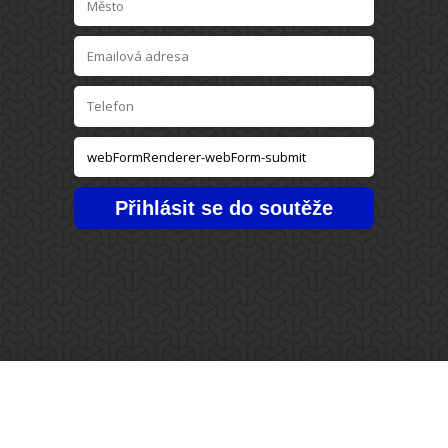
Přihlásit se do soutěže
Club Varna
na facebooku