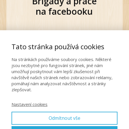
Brigády a práce
na facebooku
Tato stránka používá cookies
Úvodní stránka
Na stránkách používáme soubory cookies. Některé
jsou nezbytné pro fungování stránek, jiné nám
Aktuální nabídky práce
umožňují poskytnout vám lepší zkušenost při
návštěvě našich stránek nebo zobrazování reklamy,
pomáhají nám analyzovat návštěvnost a stránky
Pro firmy
zlepšovat.
Nastavení cookies
Ochrana osobních údajů
Odmítnout vše
Kontakt